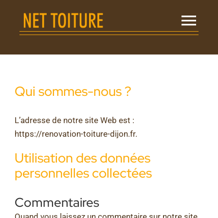
Passer
au
Tog
contenu
Navi
Qui sommes-nous ?
Qui sommes-nous ?
Nos réalisations
L’adresse de notre site Web est :
Avis clients
https://renovation-toiture-dijon.fr.
Utilisation des données
Vos garanties
personnelles collectées
Commentaires
Contact
Quand vous laissez un commentaire sur notre site